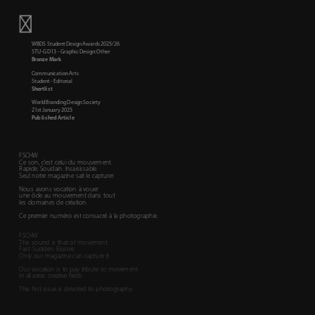
Bronze Mark
Shortlist
World Branding Design Society
Published Article
FSCHW
Ce son, c'est celui du mouvement. 
Rapide. Soudain. Insaisissable.
Seul notre magazine sait le capturer.
Nous avons vocation à vouer 
une ôde au mouvement dans tout 
les domaines de création.
Ce premier numéro est consacré à la photographie.
FSCHW
This sound is that of movement. 
Fast. Sudden. Elusive.
Only our magazine can capture it.
Our vocation is to pay tribute to movement 
in all areas creative fields.
This first issue is devoted to photography.