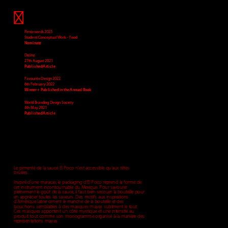
Nominate
Dieline 
Published Article
Favourite Design 2022
Winner + Published in the Annual Book
World Branding Design Society
Published Article
Le pimenté de la sauce El Poco n'est accessible qu'aux têtes 
brûlées…
Inspiré d'une maracas, le packaging d'El Poco reprend la forme de 
cet instrument incontournable du Mexique. Pour savourer 
pleinement le goût de la sauce, il faut bien secouer la bouteille pour 
en apprécier toutes les saveurs. Des motifs aux inspirations 
d'Amérique latine ornent le manche de la bouteille et des 
bouchons semblables à des masques mayas subliment le tout. 
Ces masques apportent un côté mystique et une intensité au 
produit tout comme son monogramme organisé à la manière des 
représentations mayas.