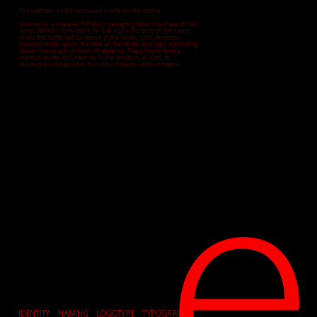
The spiciness of El Poco sauce is only for the daring...
Inspired by a maracas, El Poco's packaging takes the shape of this 
iconic Mexican instrument. To fully enjoy the taste of the sauce, 
shake the bottle well to release all the flavors. Latin American-
inspired motifs adorn the neck of the bottle, and caps resembling 
Mayan masks add a touch of elegance. These masks lend a 
mystical quality and intensity to the product, as does its 
monogram, designed in the style of Mayan representations.
e
IDENTITY    NAMING    LOGOTYPE    TYPOGRAPHY   